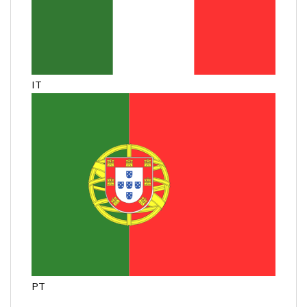
IT
PT