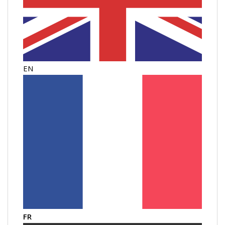
EN
FR