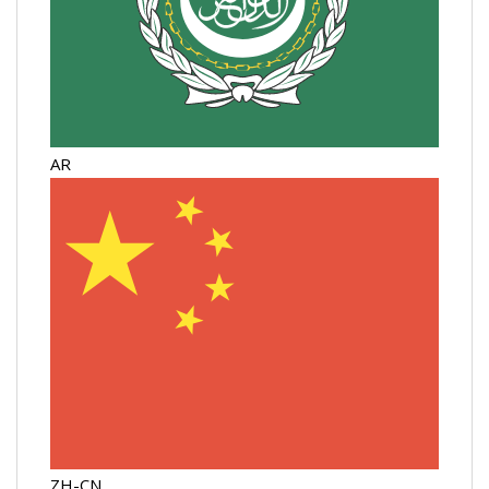
AR
ZH-CN