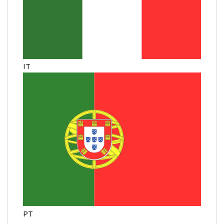
IT
PT