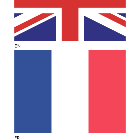
EN
FR