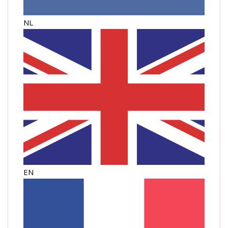
NL
EN