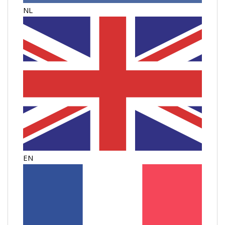
NL
EN