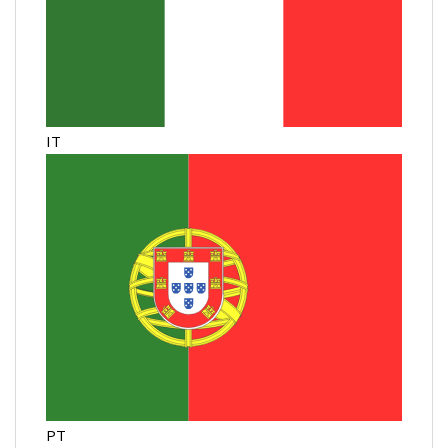
IT
PT