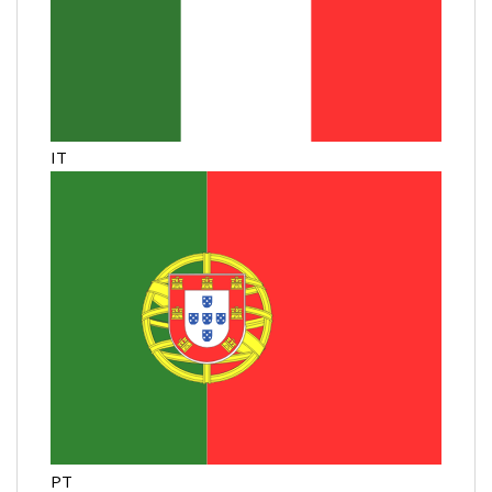
IT
PT