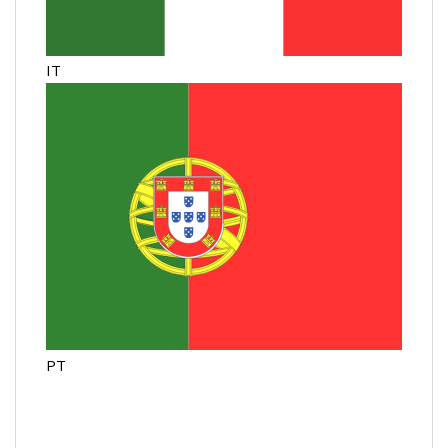
IT
PT