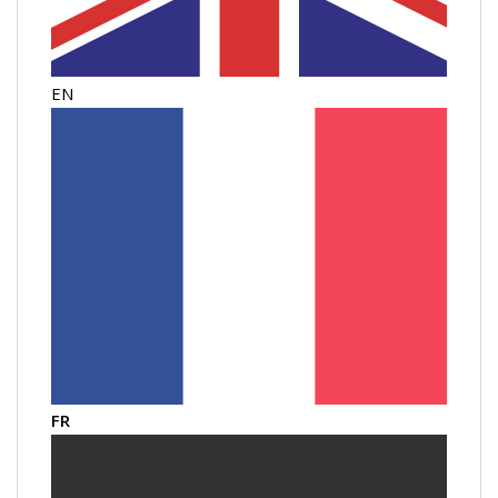
EN
FR