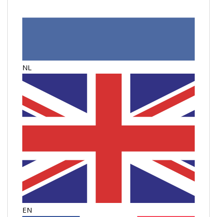
NL
EN