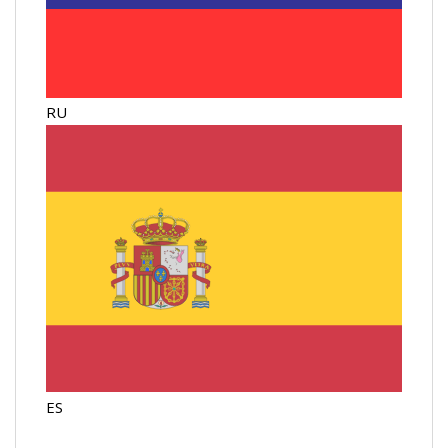
RU
ES