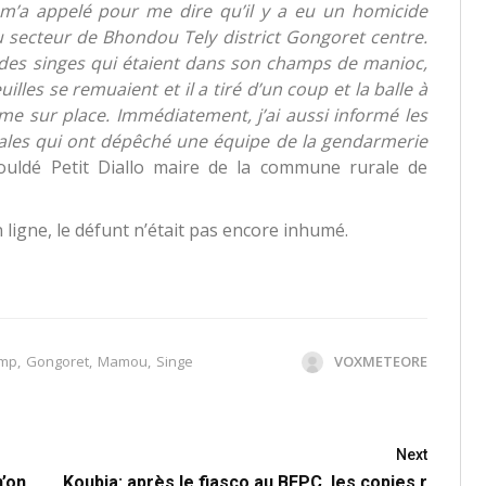
 m’a appelé pour me dire qu’il y a eu un homicide
u secteur de Bhondou Tely district Gongoret centre.
es singes qui étaient dans son champs de manioc,
illes se remuaient et il a tiré d’un coup et la balle à
âme sur place. Immédiatement, j’ai aussi informé les
rales qui ont dépêché une équipe de la gendarmerie
ouldé Petit Diallo maire de la commune rurale de
ligne, le défunt n’était pas encore inhumé.
mp
,
Gongoret
,
Mamou
,
Singe
VOXMETEORE
Next
n’on
Koubia: après le fiasco au BEPC, les copies r