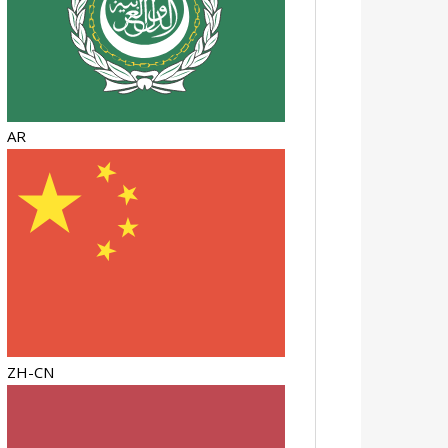
AR
ZH-CN