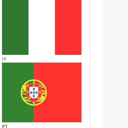
IT
PT