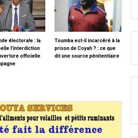
de électorale : la
Toumba est-il incarcéré à la
lle l’interdiction
prison de Coyah ? : ce que
uverture officielle
dit une source pénitentiaire
mpagne