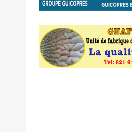
formation
Politique
-
Candidats : désignez vos représ
des votes) avant le 16 mai à 16h
Politique
-
Double scrutin du 31 mai : retra
du 16 au 31 mai 2026
Politique
-
Délégués de bureaux de vote : v
avant le 16 mai 2026 à 16h
Politique
-
Proclamation des résultats glob
statistiques des législatives et communales 