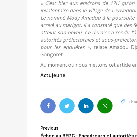
« C’est hier aux environs de 17H qu’on
involontaire dans le village de Leyweddo
Le nommé Mody Amadou à la poursuite d
arrivé au marigot, il a constaté que des feu
atteint son neveu. Ce dernier a rendu l’
autorités préfectorales et sous-prefecto
pour les enquêtes »
, relate Amadou Dj
Gongoret.
Au moment où nous mettons cet article en 
Actujeune
Cha
Previous
Échec au BEPC : Encadreurs et autorités 