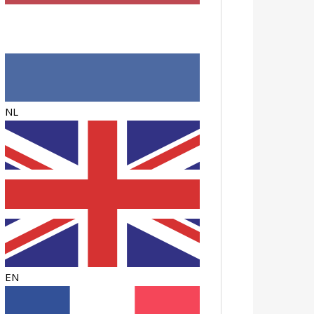
NL
EN