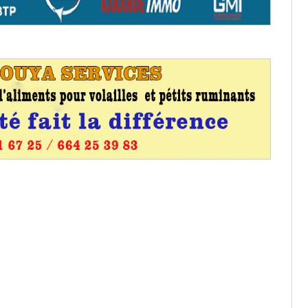
entants aux CACV (centralisation
it des cartes d’électeurs possible
os informations à transmettre
aux provisoires et des
: ce 4 juin à 18h