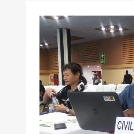
Politique
-
Convocation des membres des 
Centralisation des Votes (CACV) à une pres
formation
Politique
-
Candidats : désignez vos représ
des votes) avant le 16 mai à 16h
Politique
-
Double scrutin du 31 mai : retra
du 16 au 31 mai 2026
Politique
-
Délégués de bureaux de vote : v
avant le 16 mai 2026 à 16h