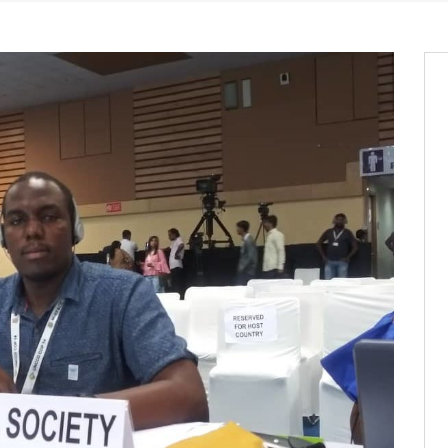
Commissions Administratives de
tation de serment et à une
entants aux CACV (centralisation
it des cartes d’électeurs possible
os informations à transmettre