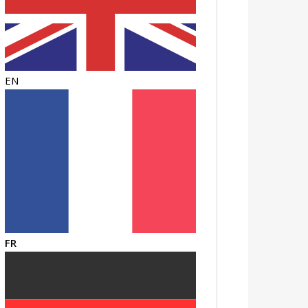
EN
FR