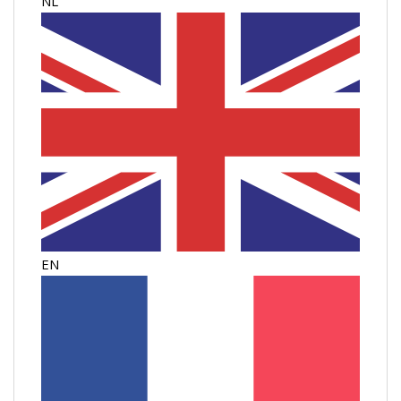
NL
EN