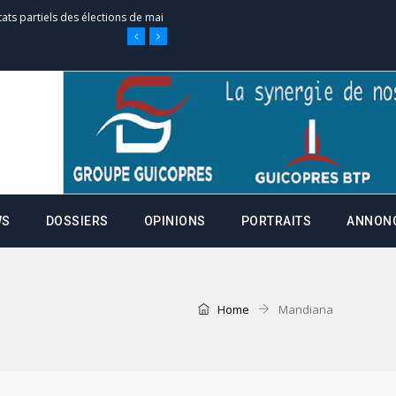
tats partiels des élections de mai
tats partiels des élections de mai
e d’appel, joignable au 105, ouvert
 des campagnes ce jeudi 28 mai à
WS
DOSSIERS
OPINIONS
PORTRAITS
ANNON
nce de la fiche de procuration
Home
Mandiana
Commissions Administratives de
tation de serment et à une