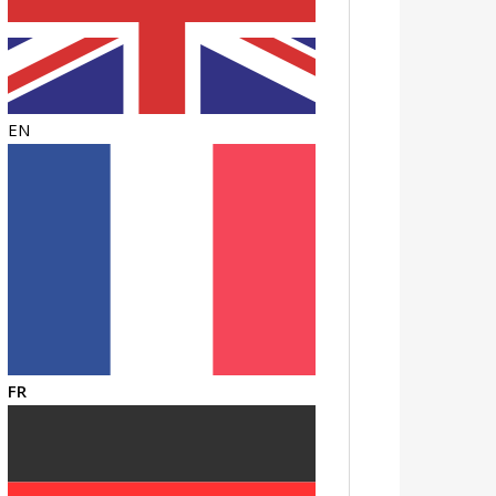
EN
FR