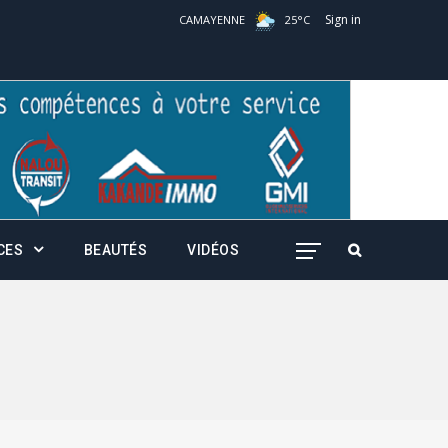
Sign in
CAMAYENNE
25
°
C
CES
BEAUTÉS
VIDÉOS