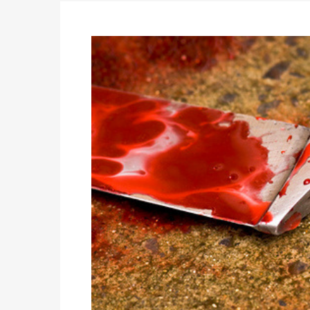
Politique
-
Candidats : désignez vos représ
des votes) avant le 16 mai à 16h
Politique
-
Double scrutin du 31 mai : retra
du 16 au 31 mai 2026
Politique
-
Délégués de bureaux de vote : v
avant le 16 mai 2026 à 16h
Politique
-
Proclamation des résultats glob
statistiques des législatives et communales 