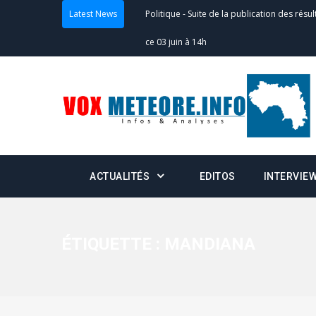
Politique
-
Suite de la publication des résul
Latest News
ce 03 juin à 14h
Politique
-
Suite de la publication des résul
– mardi 02 juin à 17h
Politique
-
Scrutins : la DGE active un centr
24h/24 et 7j/7
Actualités
-
Double scrutin du 31 mai : fin
ACTUALITÉS
EDITOS
INTERVIE
minuit
Actualités
-
Communiqué relatif à la délivra
ÉTIQUETTE :
MANDIANA
Politique
-
Convocation des membres des 
Centralisation des Votes (CACV) à une pres
formation