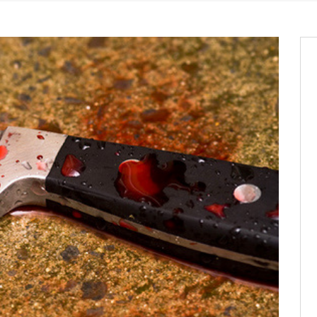
entants aux CACV (centralisation
it des cartes d’électeurs possible
os informations à transmettre
aux provisoires et des
: ce 4 juin à 18h