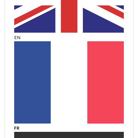
EN
FR