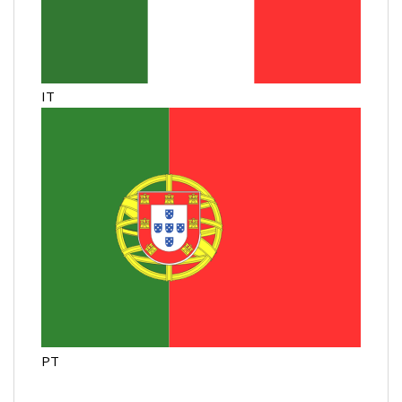
IT
PT