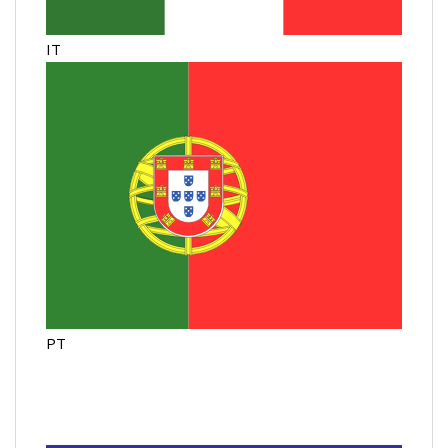
IT
PT