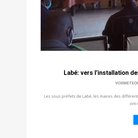
Labé: vers l’installation d
VOXMETEO
Les sous préfets de Labé, les maires des différen
ont 