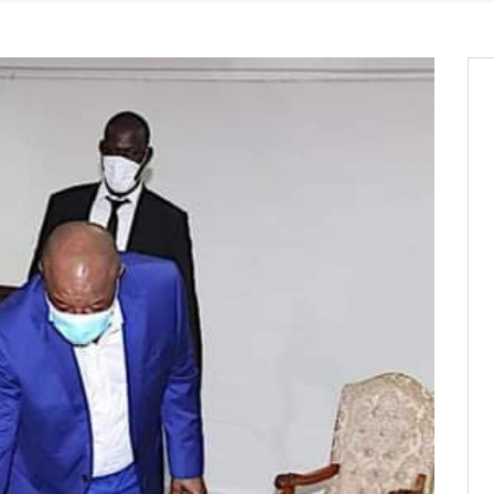
entants aux CACV (centralisation
it des cartes d’électeurs possible
os informations à transmettre
aux provisoires et des
: ce 4 juin à 18h