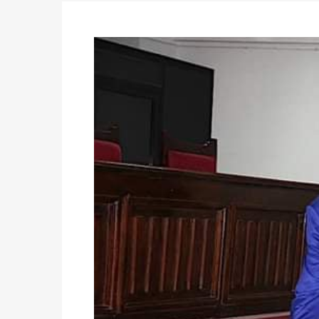
Politique
-
Candidats : désignez vos représ
des votes) avant le 16 mai à 16h
Politique
-
Double scrutin du 31 mai : retra
du 16 au 31 mai 2026
Politique
-
Délégués de bureaux de vote : v
avant le 16 mai 2026 à 16h
Politique
-
Proclamation des résultats glob
statistiques des législatives et communales 