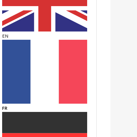
EN
FR