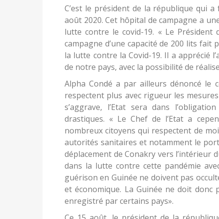
C’est le président de la république qui a 
août 2020. Cet hôpital de campagne a une c
lutte contre le covid-19. « Le Président
campagne d’une capacité de 200 lits fait 
la lutte contre la Covid-19. Il a apprécié l
de notre pays, avec la possibilité de réalis
Alpha Condé a par ailleurs dénoncé le c
respectent plus avec rigueur les mesures
s’aggrave, l’Etat sera dans l’obligat
drastiques. « Le Chef de l’Etat a cep
nombreux citoyens qui respectent de moin
autorités sanitaires et notamment le por
déplacement de Conakry vers l’intérieur du 
dans la lutte contre cette pandémie avec
guérison en Guinée ne doivent pas occulte
et économique. La Guinée ne doit donc pa
enregistré par certains pays».
Ce 15 août, le président de la républiqu