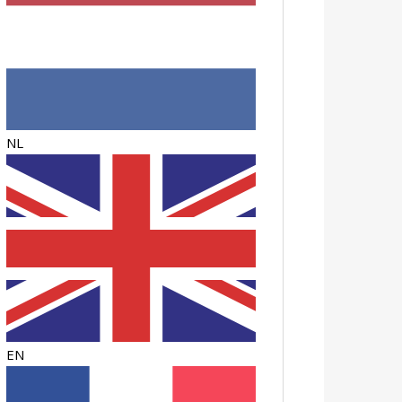
NL
EN