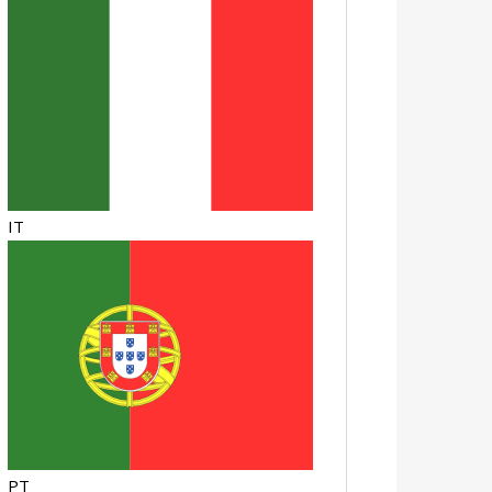
IT
PT