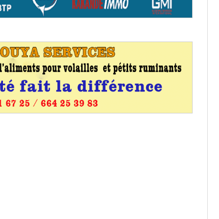
entants aux CACV (centralisation
it des cartes d’électeurs possible
os informations à transmettre
aux provisoires et des
: ce 4 juin à 18h