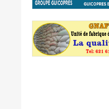
formation
Politique
-
Candidats : désignez vos représ
des votes) avant le 16 mai à 16h
Politique
-
Double scrutin du 31 mai : retra
du 16 au 31 mai 2026
Politique
-
Délégués de bureaux de vote : v
avant le 16 mai 2026 à 16h
Politique
-
Proclamation des résultats glob
statistiques des législatives et communales 