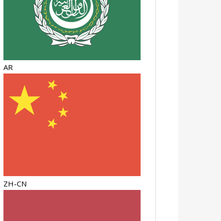
AR
ZH-CN