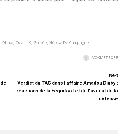
u Dhabi
,
Covid-19
,
Guinée
,
Hôpital De Campagne
VOXMETEORE
Next
 de
Verdict du TAS dans l'affaire Amadou Diaby :
réactions de la Feguifoot et de l'avocat de la
défense