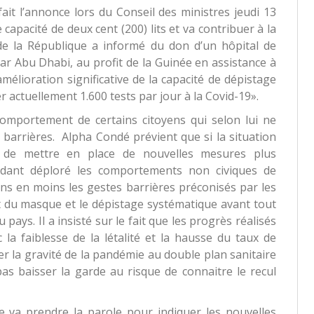
fait l’annonce lors du Conseil des ministres jeudi 13
apacité de deux cent (200) lits et va contribuer à la
 de la République a informé du don d’un hôpital de
par Abu Dhabi, au profit de la Guinée en assistance à
’amélioration significative de la capacité de dépistage
er actuellement 1.600 tests par jour à la Covid-19».
omportement de certains citoyens qui selon lui ne
 barrières. Alpha Condé prévient que si la situation
ion de mettre en place de nouvelles mesures plus
endant déploré les comportements non civiques de
s en moins les gestes barrières préconisés par les
t du masque et le dépistage systématique avant tout
pays. Il a insisté sur le fait que les progrès réalisés
 la faiblesse de la létalité et la hausse du taux de
r la gravité de la pandémie au double plan sanitaire
s baisser la garde au risque de connaitre le recul
e va prendre la parole pour indiquer les nouvelles