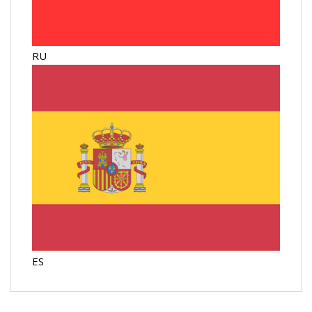
RU
ES