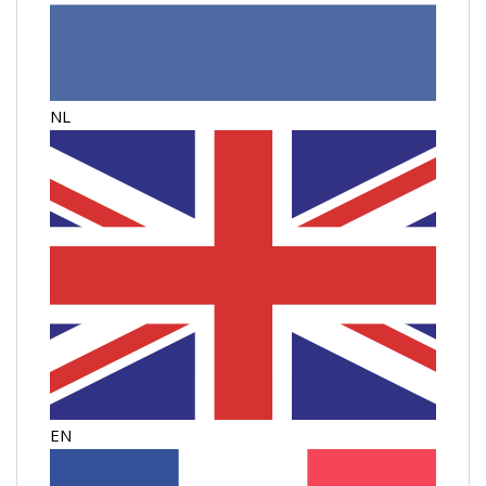
NL
EN