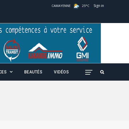
Sign in
CAMAYENNE
25
°
C
CES
BEAUTÉS
VIDÉOS