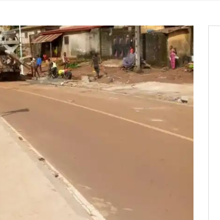
it des cartes d’électeurs possible
os informations à transmettre
aux provisoires et des
: ce 4 juin à 18h
tats partiels des élections de mai