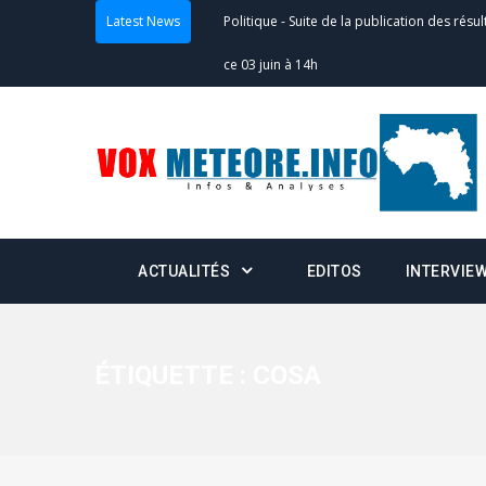
Latest News
Politique
-
Suite de la publication des résul
– mardi 02 juin à 17h
Politique
-
Scrutins : la DGE active un centr
24h/24 et 7j/7
Actualités
-
Double scrutin du 31 mai : fin
minuit
ACTUALITÉS
EDITOS
INTERVIE
Actualités
-
Communiqué relatif à la délivra
Politique
-
Convocation des membres des 
Centralisation des Votes (CACV) à une pres
ÉTIQUETTE :
COSA
formation
Politique
-
Candidats : désignez vos représ