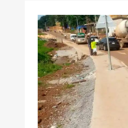
des votes) avant le 16 mai à 16h
Politique
-
Double scrutin du 31 mai : retra
du 16 au 31 mai 2026
Politique
-
Délégués de bureaux de vote : v
avant le 16 mai 2026 à 16h
Politique
-
Proclamation des résultats glob
statistiques des législatives et communales 
Politique
-
Suite de la publication des résul
ce 03 juin à 14h