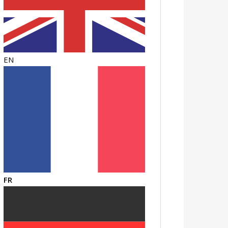
EN
FR