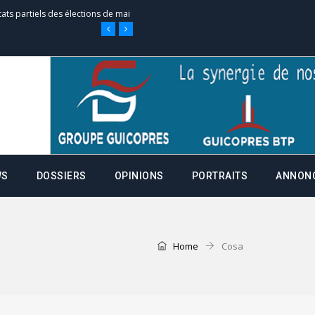
tats partiels des élections de mai
e d’appel, joignable au 105, ouvert
 des campagnes ce jeudi 28 mai à
WS
DOSSIERS
OPINIONS
PORTRAITS
ANNON
nce de la fiche de procuration
Commissions Administratives de
tation de serment et à une
Home
Cosa
entants aux CACV (centralisation