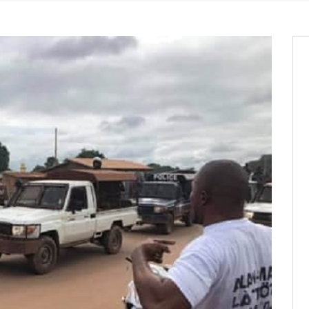
entants aux CACV (centralisation
it des cartes d’électeurs possible
os informations à transmettre
aux provisoires et des
: ce 4 juin à 18h