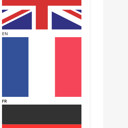
EN
FR