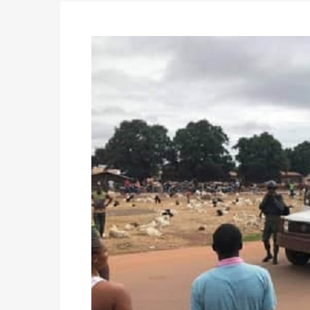
Politique
-
Candidats : désignez vos représ
des votes) avant le 16 mai à 16h
Politique
-
Double scrutin du 31 mai : retra
du 16 au 31 mai 2026
Politique
-
Délégués de bureaux de vote : v
avant le 16 mai 2026 à 16h
Politique
-
Proclamation des résultats glob
statistiques des législatives et communales 