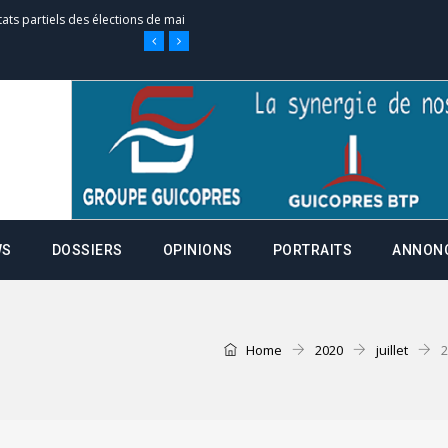
tats partiels des élections de mai
e d’appel, joignable au 105, ouvert
 des campagnes ce jeudi 28 mai à
WS
DOSSIERS
OPINIONS
PORTRAITS
ANNON
nce de la fiche de procuration
Commissions Administratives de
Home
2020
juillet
2
tation de serment et à une