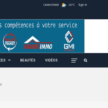
Sign in
CAMAYENNE
26
°
C
CES
BEAUTÉS
VIDÉOS
8