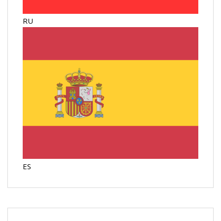
RU
ES