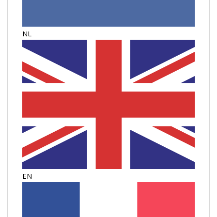
NL
EN