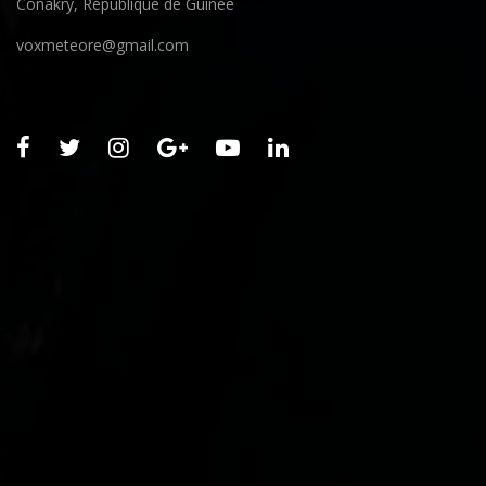
Conakry, République de Guinée
voxmeteore@gmail.com